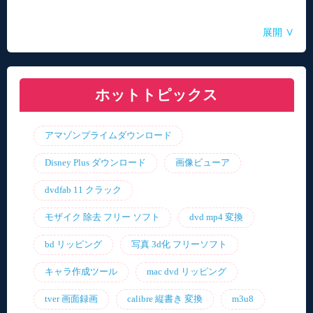
Aoi
Aoi
Aoi
Aoi
Aoi
/ 2025-04-14
/ 2025-03-27
/ 2025-03-05
/ 2025-01-15
/ 2025-01-15
∨
展開
自動音声読み上げ無料ツールランキング！使い
【2026年最新】合成音声のフリーソフト・サイ
【2026年更新】AI音声読み上げソフト・サイ
【2026最新】TuneFabの使い方・評判・違法性
【2026最新】ひまわり動画のダウンロード方法
やすさと機能を比較
ト・アプリおすすめ7選！
ト・アプリ8選！【無料】
をご紹介！最優の代替品は？
ホットトピックス
アマゾンプライムダウンロード
Disney Plus ダウンロード
画像ビューア
dvdfab 11 クラック
モザイク 除去 フリー ソフト
dvd mp4 変換
bd リッピング
写真 3d化 フリーソフト
キャラ作成ツール
mac dvd リッピング
tver 画面録画
calibre 縦書き 変換
m3u8