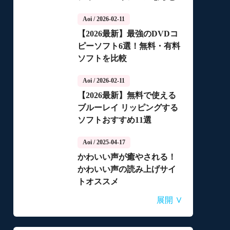
っちがいいの？
Aoi
/ 2026-02-11
【2026最新】最強のDVDコ
ピーソフト6選！無料・有料
ソフトを比較
Aoi
/ 2026-02-11
【2026最新】無料で使える
ブルーレイ リッピングする
ソフトおすすめ11選
Aoi
/ 2025-04-17
かわいい声が癒やされる！
かわいい声の読み上げサイ
トオススメ
Aoi
Aoi
Aoi
Aoi
Aoi
/ 2025-04-14
/ 2025-03-27
/ 2025-03-05
/ 2025-01-15
/ 2025-01-15
∨
展開
自動音声読み上げ無料ツー
【2026年最新】合成音声の
【2026年更新】AI音声読み
【2026最新】TuneFabの使
【2026最新】ひまわり動画
ルランキング！使いやすさ
フリーソフト・サイト・ア
上げソフト・サイト・アプ
い方・評判・違法性をご紹
のダウンロード方法