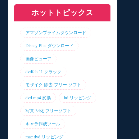
と機能を比較
プリおすすめ7選！
リ8選！【無料】
介！最優の代替品は？
ホットトピックス
アマゾンプライムダウンロード
Disney Plus ダウンロード
画像ビューア
dvdfab 11 クラック
モザイク 除去 フリー ソフト
dvd mp4 変換
bd リッピング
写真 3d化 フリーソフト
キャラ作成ツール
mac dvd リッピング