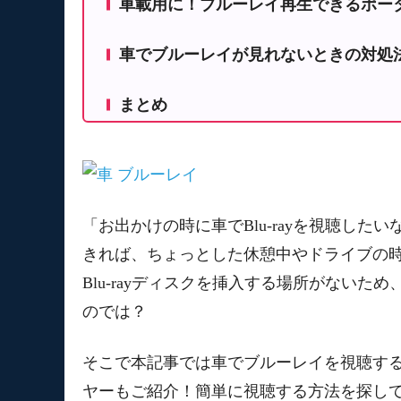
車載用に！ブルーレイ再生できるポー
ポータブルプレーヤーを使用する
アグレクション Superbe 14インチポー
カーナビにポータブルBDPを接続する
車でブルーレイが見れないときの対処
東芝 REGZA ポータブルブルーレイディス
ブルーレイをMP4に変換する
ブルーレイをDVDに変換する
アグレクション Superbe 10.1インチ
まとめ
DVDFabを使ってブルーレイをDVDに
テクタイト CHL ポータブルブルーレイディ
NAVISKAUTO 14インチ ポータブル
「お出かけの時に車でBlu-rayを視聴し
きれば、ちょっとした休憩中やドライブの
Blu-rayディスクを挿入する場所がない
のでは？
そこで本記事では車でブルーレイを視聴す
ヤーもご紹介！簡単に視聴する方法を探し