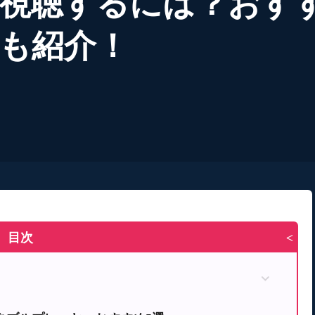
視聴するには？おす
も紹介！
目次
>