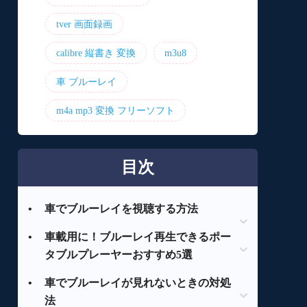
tver 画面録画
calibre 縦書き 変換
m3u8
車 ブルーレイ
m4a mp3 変換 フリーソフト
目次
•
車でブルーレイを視聴する方法
•
車載用に！ブルーレイ再生できるポー
車載用ブルーレイプレーヤーを使用す
タブルプレーヤーおすすめ5選
る
ポータブルプレーヤーを使用する
•
車でブルーレイが見れないときの対処
アグレクション Superbe 14インチポー
カーナビにポータブルBDPを接続する
法
タブルブルーレイプレーヤーSU-14PB