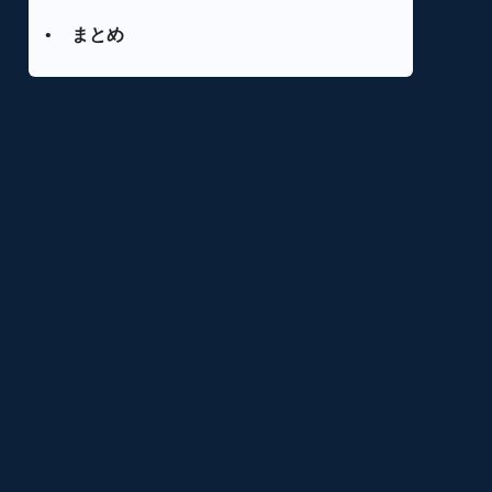
ブルーレイをMP4に変換する
東芝 REGZA ポータブルブルーレイデ
•
まとめ
ブルーレイをDVDに変換する
ィスクプレーヤーSD-BP900S
DVDFabを使ってブルーレイをDVDに
アグレクション Superbe 10.1インチフ
変換する方法
ルセグ対応ポータブルブルーレイプレ
ーヤーSU-10FPB
テクタイト CHL ポータブルブルーレ
イディスクプレーヤーAPBD-
F1070HK
NAVISKAUTO 14インチ ポータブル
ブルーレイプレーヤー