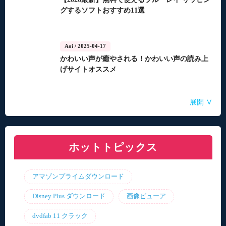
グするソフトおすすめ11選
Aoi
/ 2025-04-17
かわいい声が癒やされる！かわいい声の読み上
げサイトオススメ
Aoi
Aoi
Aoi
Aoi
Aoi
/ 2025-04-14
/ 2025-03-27
/ 2025-03-05
/ 2025-01-15
/ 2025-01-15
∨
展開
自動音声読み上げ無料ツールランキング！使い
【2026年最新】合成音声のフリーソフト・サイ
【2026年更新】AI音声読み上げソフト・サイ
【2026最新】TuneFabの使い方・評判・違法性
【2026最新】ひまわり動画のダウンロード方法
やすさと機能を比較
ト・アプリおすすめ7選！
ト・アプリ8選！【無料】
をご紹介！最優の代替品は？
ホットトピックス
アマゾンプライムダウンロード
Disney Plus ダウンロード
画像ビューア
dvdfab 11 クラック