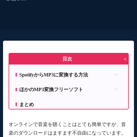
目次
>
SpotifyからMP3に変換する方法
MusicFab Spotify 変換ソフト
ほかのMP3変換フリーソフト
MusicFabを利用してSpotifyをMP3に変換
Audacity
「MusicFab Spotify変換ソフト」ができること！
まとめ
Spotify→mp3
Fildo
オンラインで音楽を聴くことはとても簡単ですが、音
MusicFab Spotify 変換ソフト無料体験版
楽のダウンロードはますます不自由になっています。