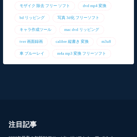
モザイク 除去 フリー ソフト
dvd mp4 変換
bd リッピング
写真 3d化 フリーソフト
キャラ作成ツール
mac dvd リッピング
tver 画面録画
calibre 縦書き 変換
m3u8
車 ブルーレイ
m4a mp3 変換 フリーソフト
注目記事