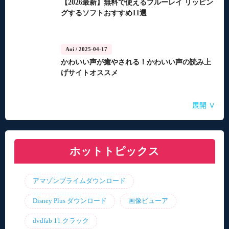
【2026最新】無料で使えるブルーレイ リッピン
グするソフトおすすめ11選
Aoi
/ 2025-04-17
かわいい声が癒やされる！かわいい声の読み上
げサイトオススメ
Aoi
Aoi
Aoi
Aoi
Aoi
/ 2025-04-14
/ 2025-03-27
/ 2025-03-05
/ 2025-01-15
/ 2025-01-15
∨
展開
自動音声読み上げ無料ツールランキング！使い
【2026年最新】合成音声のフリーソフト・サイ
【2026年更新】AI音声読み上げソフト・サイ
【2026最新】TuneFabの使い方・評判・違法性
【2026最新】ひまわり動画のダウンロード方法
やすさと機能を比較
ト・アプリおすすめ7選！
ト・アプリ8選！【無料】
をご紹介！最優の代替品は？
ホットトピックス
アマゾンプライムダウンロード
Disney Plus ダウンロード
画像ビューア
dvdfab 11 クラック