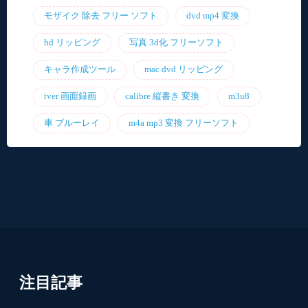
モザイク 除去 フリー ソフト
dvd mp4 変換
bd リッピング
写真 3d化 フリーソフト
キャラ作成ツール
mac dvd リッピング
tver 画面録画
calibre 縦書き 変換
m3u8
車 ブルーレイ
m4a mp3 変換 フリーソフト
注目記事