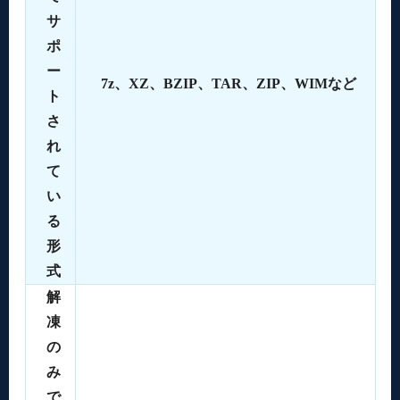
サ
ポ
ー
7z、XZ、BZIP、TAR、ZIP、WIMなど
ト
さ
れ
て
い
る
形
式
解
凍
の
み
で