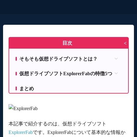
目次
>
そもそも仮想ドライブソフトとは？
「ドライブを仮想化する」とは？
仮想ドライブソフトExplorerFabの特徴5つ
仮想ドライブソフトのメリットとデメリット
最大18個の仮想ドライブを作成できる
DTとSCSIの違い
まとめ
ファイルからISOイメージファイルを作成でき
る
ライティング機能も
ファイルを圧縮 / 圧縮ファイルを解凍できる
本記事で紹介するのは、仮想ドライブソフト
ストリーミング動画をダウンロードできる
ExplorerFab
です。ExplorerFabについて基本的な情報か