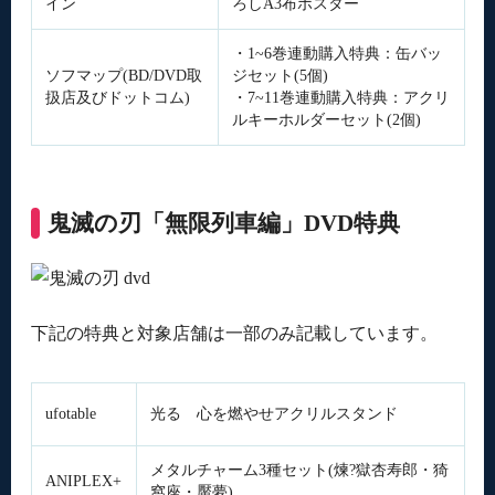
イン
ろしA3布ポスター
・1~6巻連動購入特典：缶バッ
ソフマップ(BD/DVD取
ジセット(5個)
扱店及びドットコム)
・7~11巻連動購入特典：アクリ
ルキーホルダーセット(2個)
鬼滅の刃「無限列車編」DVD特典
下記の特典と対象店舗は一部のみ記載しています。
ufotable
光る 心を燃やせアクリルスタンド
メタルチャーム3種セット(煉?獄杏寿郎・猗
ANIPLEX+
窩座・魘夢)