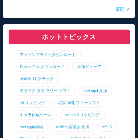
Aoi
Aoi
Aoi
Aoi
Aoi
/ 2025-04-14
/ 2025-03-27
/ 2025-03-05
/ 2025-01-15
/ 2025-01-15
∨
展開
自動音声読み上げ無料ツールランキング！使い
【2026年最新】合成音声のフリーソフト・サイ
【2026年更新】AI音声読み上げソフト・サイ
【2026最新】TuneFabの使い方・評判・違法性
【2026最新】ひまわり動画のダウンロード方法
やすさと機能を比較
ト・アプリおすすめ7選！
ト・アプリ8選！【無料】
をご紹介！最優の代替品は？
ホットトピックス
アマゾンプライムダウンロード
Disney Plus ダウンロード
画像ビューア
dvdfab 11 クラック
モザイク 除去 フリー ソフト
dvd mp4 変換
bd リッピング
写真 3d化 フリーソフト
キャラ作成ツール
mac dvd リッピング
tver 画面録画
calibre 縦書き 変換
m3u8