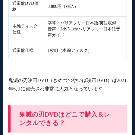
通常盤DVD価
8,800円（税込）
格
字幕：バリアフリー日本語/英語収録
本編ディスク
音声：2ch/5.1ch/バリアフリー日本語音
仕様
声ガイド
通常盤仕様
1枚組（本編ディスク）
鬼滅の刃映画DVD（きめつのやいば映画DVD）は2021
年6月に発売され非常に人気となっています。
鬼滅の刃DVDはどこで購入＆レ
ンタルできる？