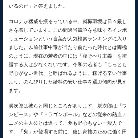
いるのだ」と答えました。
コロナが猛威を振るっている中、就職環境は日々厳し
さを増しています。この間過当競争を意味するインボ
リューションという言葉が人気検索ランキングに入り
ました。以前仕事中毒が当たり前だった時代とは両極
のように、現在の若者の中には「寝そべり主義」を擁
護する人は少なくないです。令和の若者も「もっとも
野心がない世代」と呼ばれるように、稼げる辛い仕事
より、のんびりした給料の安い仕事を選ぶ傾向が見え
ます。
炭次郎は彼らと同じところがあります。炭次郎は『ワ
ンピース』や『ドラゴンボール』などの従来の熱血ア
ニメの主人公とは違って、夢も野心もない一般人で
す。「鬼」が登場する前に、彼は家族のために働く田