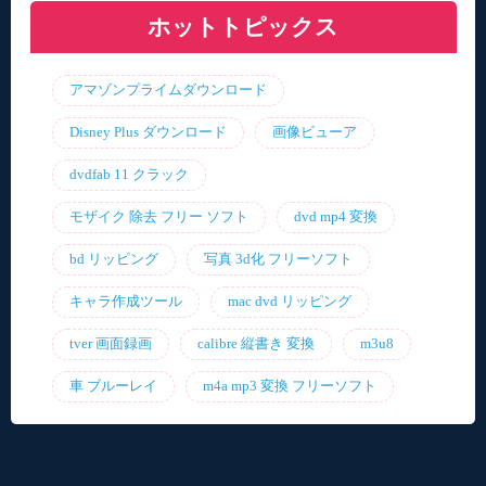
ホットトピックス
アマゾンプライムダウンロード
Disney Plus ダウンロード
画像ビューア
dvdfab 11 クラック
モザイク 除去 フリー ソフト
dvd mp4 変換
bd リッピング
写真 3d化 フリーソフト
キャラ作成ツール
mac dvd リッピング
tver 画面録画
calibre 縦書き 変換
m3u8
車 ブルーレイ
m4a mp3 変換 フリーソフト