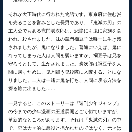
それが大正時代に行われた物語です。東京府に住む炭
を売ることを営みとした長男であり、『鬼滅の刃』の
主人公でもある竈門炭次郎は、悲惨にも鬼に家族を食
われ、殺されました。妹の竈門禰豆子は唯一に生き残
されましたが、鬼になりました。普通にいえば、鬼に
なってしまった人は人間を襲いますが、禰豆子は兄を
守ろうとして、生かされました。炭次郎は禰豆子を人
間に戻すために、鬼と闘う鬼殺隊に入隊することにな
りました。二人は一緒に鬼を打ち、人間に戻る方法を
探る旅に出ました……
一見すると、このストーリーは『週刊少年ジャンプ』
の今までの少年漫画の王道展開とごく似ていますが、
革新的なところがあります。それは『鬼滅の刃』の中
で、鬼は大々的に悪役と描かれたのではなく、元々は