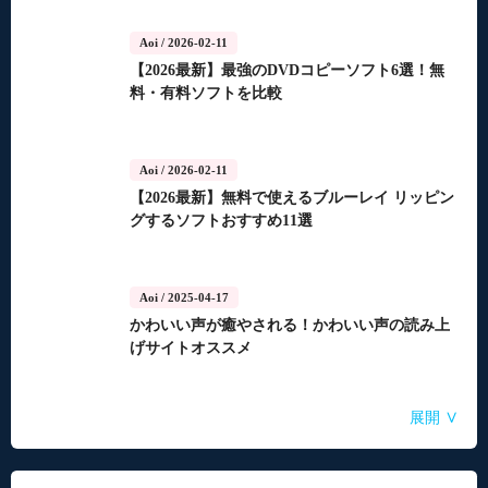
Aoi
/ 2026-02-11
【2026最新】最強のDVDコピーソフト6選！無
料・有料ソフトを比較
Aoi
/ 2026-02-11
【2026最新】無料で使えるブルーレイ リッピン
グするソフトおすすめ11選
Aoi
/ 2025-04-17
かわいい声が癒やされる！かわいい声の読み上
げサイトオススメ
Aoi
Aoi
Aoi
Aoi
Aoi
/ 2025-04-14
/ 2025-03-27
/ 2025-03-05
/ 2025-01-15
/ 2025-01-15
∨
展開
自動音声読み上げ無料ツールランキング！使い
【2026年最新】合成音声のフリーソフト・サイ
【2026年更新】AI音声読み上げソフト・サイ
【2026最新】TuneFabの使い方・評判・違法性
【2026最新】ひまわり動画のダウンロード方法
やすさと機能を比較
ト・アプリおすすめ7選！
ト・アプリ8選！【無料】
をご紹介！最優の代替品は？