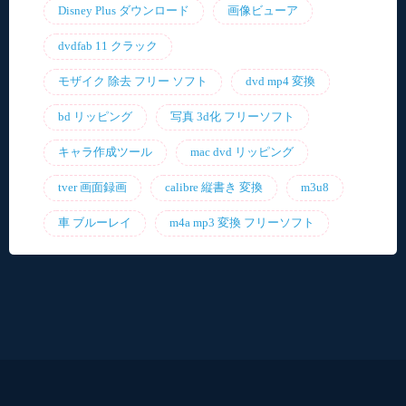
Disney Plus ダウンロード
画像ビューア
dvdfab 11 クラック
モザイク 除去 フリー ソフト
dvd mp4 変換
bd リッピング
写真 3d化 フリーソフト
キャラ作成ツール
mac dvd リッピング
tver 画面録画
calibre 縦書き 変換
m3u8
車 ブルーレイ
m4a mp3 変換 フリーソフト