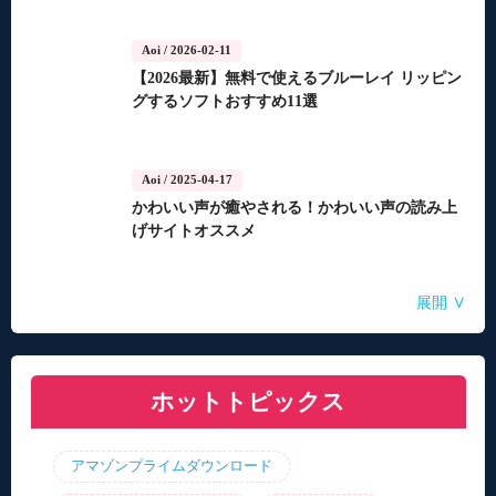
Aoi
/ 2026-02-11
【2026最新】無料で使えるブルーレイ リッピン
グするソフトおすすめ11選
Aoi
/ 2025-04-17
かわいい声が癒やされる！かわいい声の読み上
げサイトオススメ
Aoi
Aoi
Aoi
Aoi
Aoi
/ 2025-04-14
/ 2025-03-27
/ 2025-03-05
/ 2025-01-15
/ 2025-01-15
∨
展開
自動音声読み上げ無料ツールランキング！使い
【2026年最新】合成音声のフリーソフト・サイ
【2026年更新】AI音声読み上げソフト・サイ
【2026最新】TuneFabの使い方・評判・違法性
【2026最新】ひまわり動画のダウンロード方法
やすさと機能を比較
ト・アプリおすすめ7選！
ト・アプリ8選！【無料】
をご紹介！最優の代替品は？
ホットトピックス
アマゾンプライムダウンロード