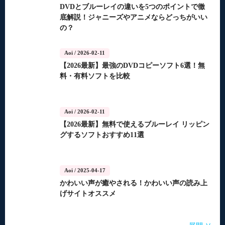
DVDとブルーレイの違いを5つのポイントで徹
底解説！ジャニーズやアニメならどっちがいい
の？
Aoi
/ 2026-02-11
【2026最新】最強のDVDコピーソフト6選！無
料・有料ソフトを比較
Aoi
/ 2026-02-11
【2026最新】無料で使えるブルーレイ リッピン
グするソフトおすすめ11選
Aoi
/ 2025-04-17
かわいい声が癒やされる！かわいい声の読み上
げサイトオススメ
Aoi
Aoi
Aoi
Aoi
Aoi
/ 2025-04-14
/ 2025-03-27
/ 2025-03-05
/ 2025-01-15
/ 2025-01-15