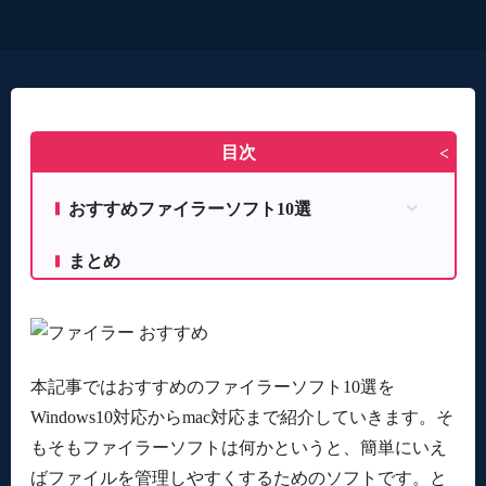
目次
>
おすすめファイラーソフト10選
マルチCPU対応で動作が軽い「As/R」
まとめ
chromeのようなタブ機能「XtraFinder」
インストール不要「Tablacus Explorer」
ラベルで管理する「FenrirFS」
デュアルブラウザに対応した「Path Finder」
本記事ではおすすめのファイラーソフト10選を
無料でも機能十分な「Commander One」
Windows10対応からmac対応まで紹介していきます。そ
エクスプローラー風のシンプルな操作画面
もそもファイラーソフトは何かというと、簡単にいえ
「wiro2」
ばファイルを管理しやすくするためのソフトです。と