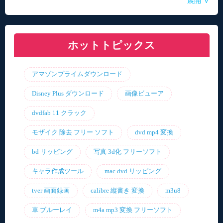
∨
展開
自動音声読み上げ無料ツールランキング！使い
【2026年最新】合成音声のフリーソフト・サイ
【2026年更新】AI音声読み上げソフト・サイ
【2026最新】TuneFabの使い方・評判・違法性
【2026最新】ひまわり動画のダウンロード方法
やすさと機能を比較
ト・アプリおすすめ7選！
ト・アプリ8選！【無料】
をご紹介！最優の代替品は？
ホットトピックス
アマゾンプライムダウンロード
Disney Plus ダウンロード
画像ビューア
dvdfab 11 クラック
モザイク 除去 フリー ソフト
dvd mp4 変換
bd リッピング
写真 3d化 フリーソフト
キャラ作成ツール
mac dvd リッピング
tver 画面録画
calibre 縦書き 変換
m3u8
車 ブルーレイ
m4a mp3 変換 フリーソフト