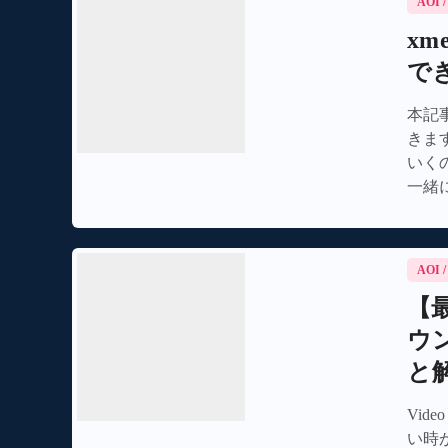
AOI
xm
で
本記事
きま
いく
一緒
AOI
【最
ウ
と
Vid
い時が