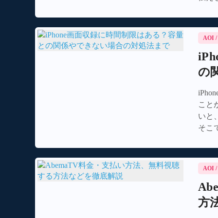
ンロ
ぜひ
AOI
i
の
iP
こと
いと
そこ
本記
AOI
A
方