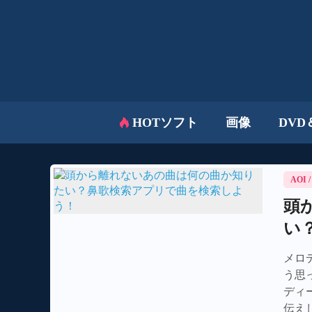
HOTソフト
画像
DVD
AOI
頭
い
メロ
う思
ディ
伝え