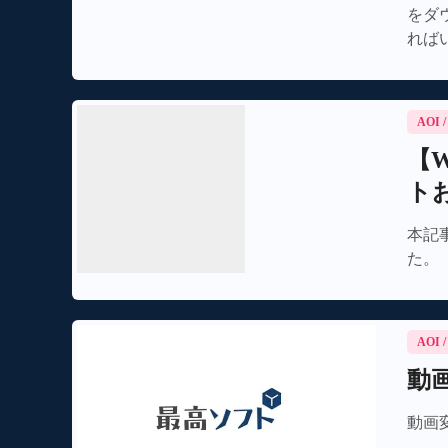
をダ
ればい
ロー
AOI
【W
ト
本記
た。
AOI
動
動画