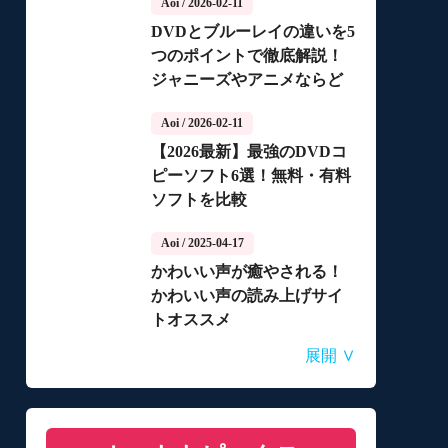
Aoi
/ 2026-02-11
DVDとブルーレイの違いを5
つのポイントで徹底解説！
ジャニーズやアニメならど
っちがいいの？
Aoi
/ 2026-02-11
【2026最新】最強のDVDコ
ピーソフト6選！無料・有料
ソフトを比較
Aoi
/ 2025-04-17
かわいい声が癒やされる！
かわいい声の読み上げサイ
トオススメ
Aoi
Aoi
Aoi
Aoi
Aoi
/ 2025-04-14
/ 2025-03-27
/ 2025-03-05
/ 2025-01-15
/ 2025-01-15
∨
展開
自動音声読み上げ無料ツー
【2026年最新】合成音声の
【2026年更新】AI音声読み
【2026最新】TuneFabの使
【2026最新】ひまわり動画
ルランキング！使いやすさ
フリーソフト・サイト・ア
上げソフト・サイト・アプ
い方・評判・違法性をご紹
のダウンロード方法
と機能を比較
プリおすすめ7選！
リ8選！【無料】
介！最優の代替品は？