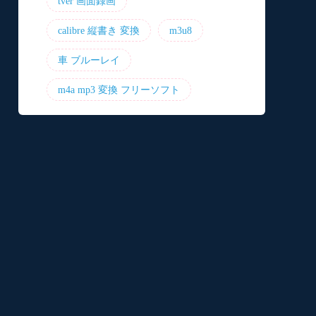
tver 画面録画
calibre 縦書き 変換
m3u8
車 ブルーレイ
m4a mp3 変換 フリーソフト