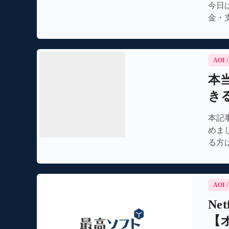
今日は
金・
AOI
本
き
本記事
めま
る方
AOI
N
【