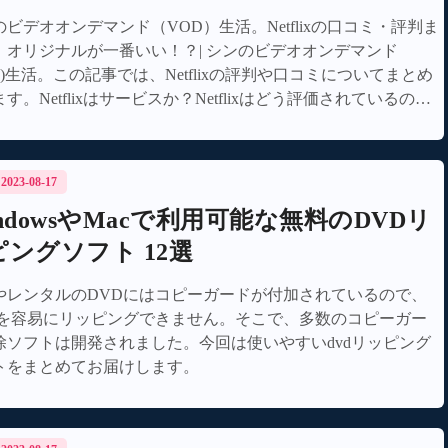
のビデオオンデマンド（VOD）生活。Netflixの口コミ・評判ま
！オリジナルが一番いい！？| シンのビデオオンデマンド
D)生活。この記事では、Netflixの評判や口コミについてまとめ
す。Netflixはサービスか？Netflixはどう評価されているの
そのメリットとデメリットは何でしょうか？といった悩みを抱
いませんか？全世界で動画を配信しているNetflixは、オリジナ
ンテンツや海外ドラマが充実しています。Netflixの評判・口コ
/ 2023-08-17
とめ【オリジナルが最高！】 "
ndowsやMacで利用可能な無料のDVDリ
ピングソフト 12選
やレンタルのDVDにはコピーガードが付加されているので、
Dを容易にリッピングできません。そこで、多数のコピーガー
除ソフトは開発されました。今回は使いやすいdvdリッピング
トをまとめてお届けします。