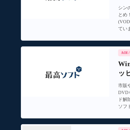
シン
とめ
(VO
ていま
か？
えて
ルコ
AOI
ミま
Wi
ッ
市販
DV
ド解
ソフ