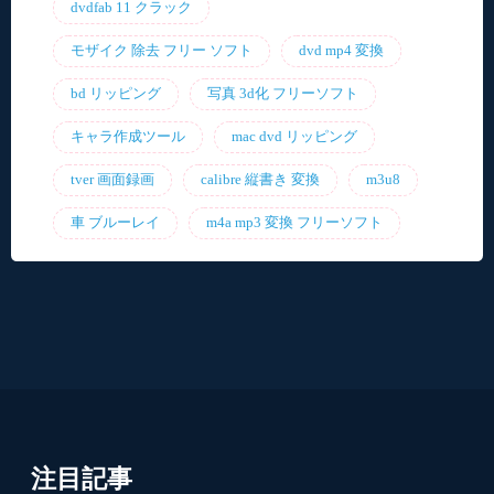
dvdfab 11 クラック
モザイク 除去 フリー ソフト
dvd mp4 変換
bd リッピング
写真 3d化 フリーソフト
キャラ作成ツール
mac dvd リッピング
tver 画面録画
calibre 縦書き 変換
m3u8
車 ブルーレイ
m4a mp3 変換 フリーソフト
注目記事