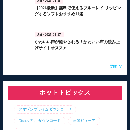
Aoi
/ 2026-02-11
【2026最新】無料で使えるブルーレイ リッピン
グするソフトおすすめ11選
Aoi
/ 2025-04-17
かわいい声が癒やされる！かわいい声の読み上
げサイトオススメ
Aoi
Aoi
Aoi
Aoi
Aoi
/ 2025-04-14
/ 2025-03-27
/ 2025-03-05
/ 2025-01-15
/ 2025-01-15
∨
展開
自動音声読み上げ無料ツールランキング！使い
【2026年最新】合成音声のフリーソフト・サイ
【2026年更新】AI音声読み上げソフト・サイ
【2026最新】TuneFabの使い方・評判・違法性
【2026最新】ひまわり動画のダウンロード方法
やすさと機能を比較
ト・アプリおすすめ7選！
ト・アプリ8選！【無料】
をご紹介！最優の代替品は？
ホットトピックス
アマゾンプライムダウンロード
Disney Plus ダウンロード
画像ビューア