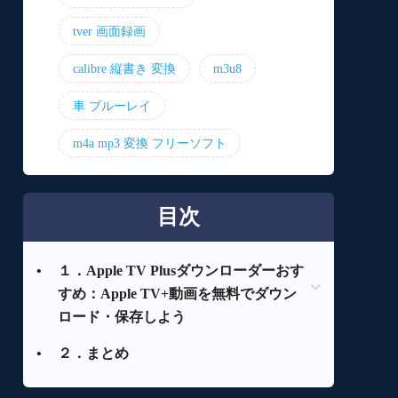
tver 画面録画
calibre 縦書き 変換
m3u8
車 ブルーレイ
m4a mp3 変換 フリーソフト
目次
•
１．Apple TV Plusダウンローダーおす
すめ：Apple TV+動画を無料でダウン
ロード・保存しよう
•
２．まとめ
１．１ TOP1：
StreamFab Apple TV Plusダウンロー