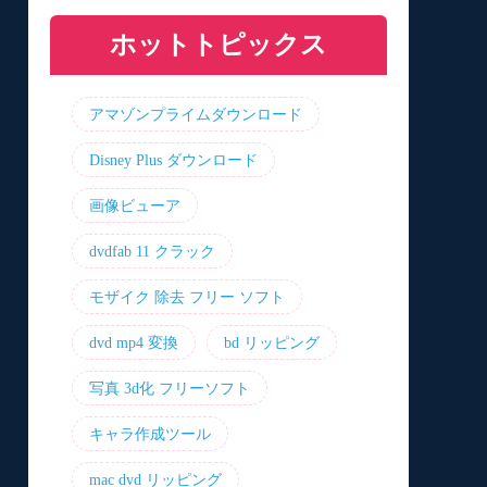
と機能を比較
プリおすすめ7選！
リ8選！【無料】
介！最優の代替品は？
ホットトピックス
アマゾンプライムダウンロード
Disney Plus ダウンロード
画像ビューア
dvdfab 11 クラック
モザイク 除去 フリー ソフト
dvd mp4 変換
bd リッピング
写真 3d化 フリーソフト
キャラ作成ツール
mac dvd リッピング