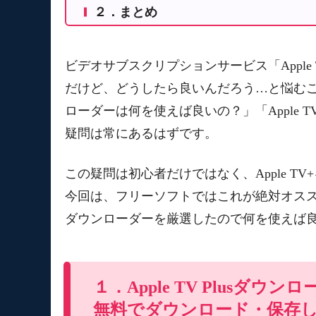
２．まとめ
１．２ TOP2：VideoProc
１．３ TOP3：Audials Movie
ビデオサブスクリプションサービス「Appl
１．４ TOP4：Bandicam（バンディカ
だけど、どうしたら良いんだろう…と悩むこと
１．５ TOP5：AG-デスクトップレコ
ローダーは何を使えば良いの？」「Apple
疑問は常にあるはずです。
この疑問は初心者だけではなく、Apple 
今回は、フリーソフトではこれが絶対オススメ！と
ダウンローダーを厳選したので何を使えば
１．Apple TV Plusダウン
無料でダウンロード・保存