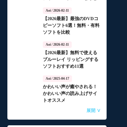
っちがいいの？
Aoi
/ 2026-02-11
【2026最新】最強のDVDコ
ピーソフト6選！無料・有料
ソフトを比較
Aoi
/ 2026-02-11
【2026最新】無料で使える
ブルーレイ リッピングする
ソフトおすすめ11選
Aoi
/ 2025-04-17
かわいい声が癒やされる！
かわいい声の読み上げサイ
トオススメ
Aoi
Aoi
Aoi
Aoi
Aoi
/ 2025-04-14
/ 2025-03-27
/ 2025-03-05
/ 2025-01-15
/ 2025-01-15
∨
展開
自動音声読み上げ無料ツー
【2026年最新】合成音声の
【2026年更新】AI音声読み
【2026最新】TuneFabの使
【2026最新】ひまわり動画
ルランキング！使いやすさ
フリーソフト・サイト・ア
上げソフト・サイト・アプ
い方・評判・違法性をご紹
のダウンロード方法