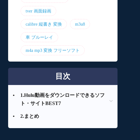
tver 画面録画
calibre 縦書き 変換
m3u8
車 ブルーレイ
m4a mp3 変換 フリーソフト
目次
•
1.Hulu動画をダウンロードできるソフ
ト・サイトBEST7
•
2.まとめ
1.1 StreamFab Hulu ダウンローダー
1.2 KeepStream Hulu Downloader
1.3 Hulu Downloader