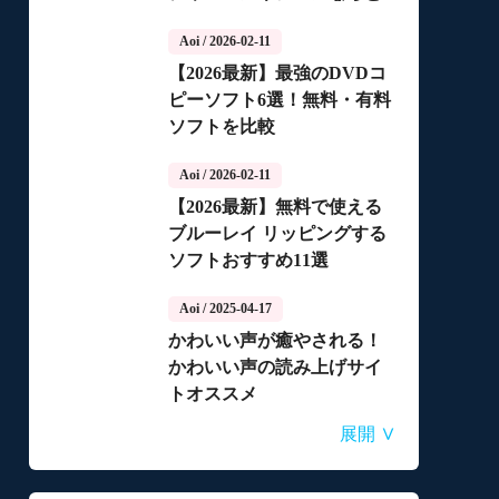
っちがいいの？
Aoi
/ 2026-02-11
【2026最新】最強のDVDコ
ピーソフト6選！無料・有料
ソフトを比較
Aoi
/ 2026-02-11
【2026最新】無料で使える
ブルーレイ リッピングする
ソフトおすすめ11選
Aoi
/ 2025-04-17
かわいい声が癒やされる！
かわいい声の読み上げサイ
トオススメ
Aoi
Aoi
Aoi
Aoi
Aoi
/ 2025-04-14
/ 2025-03-27
/ 2025-03-05
/ 2025-01-15
/ 2025-01-15
∨
展開
自動音声読み上げ無料ツー
【2026年最新】合成音声の
【2026年更新】AI音声読み
【2026最新】TuneFabの使
【2026最新】ひまわり動画
ルランキング！使いやすさ
フリーソフト・サイト・ア
上げソフト・サイト・アプ
い方・評判・違法性をご紹
のダウンロード方法