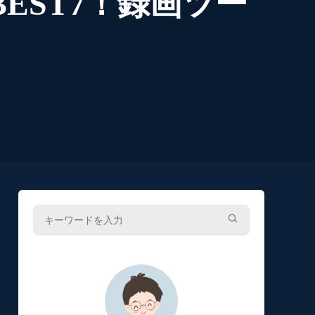
EST7！録画ツー