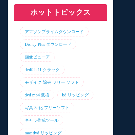
と機能を比較
プリおすすめ7選！
リ8選！【無料】
介！最優の代替品は？
ホットトピックス
アマゾンプライムダウンロード
Disney Plus ダウンロード
画像ビューア
dvdfab 11 クラック
モザイク 除去 フリー ソフト
dvd mp4 変換
bd リッピング
写真 3d化 フリーソフト
キャラ作成ツール
mac dvd リッピング