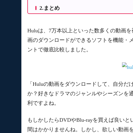
1.1 StreamFab Hulu ダウンローダー
2.まとめ
1.2 KeepStream Hulu Downloader
1.3 Hulu Downloader
Huluは、7万本以上といった数多くの動画
1.4 AVGO Free Hulu Downloader
画のダウンロードができるソフトを機能・メ
1.5 Dovideo Hulu Video Downloader Online
ントで徹底比較しました。
1.6 PlayOn Desktop
1.7 iCoolsoft Free Hulu Downloader
1.８ Recardcast
「Huluの動画をダウンロードして、自分
か？好きなドラマのジャンルやシーズンを
利ですよね。
もしかしたらDVDやBlu-rayを買えば
間はかかりませんね。しかし、欲しい動画