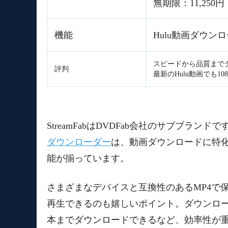
無期限：11,250円
機能
Hulu動画ダウン
スピードから品質まで
評判
最新のHulu動画でも1
StreamFabはDVDFab会社のサブブランドで
ダウンローダー
は、動画ダウンロードに特
能が揃っています。
さまざまなデバイスと互換性のあるMP4で
再生できるのも嬉しいポイント。ダウンロー
本までダウンロードできるなど、効率性が