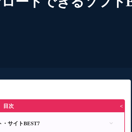
ンロードできるソフトB
目次
>
・サイトBEST7