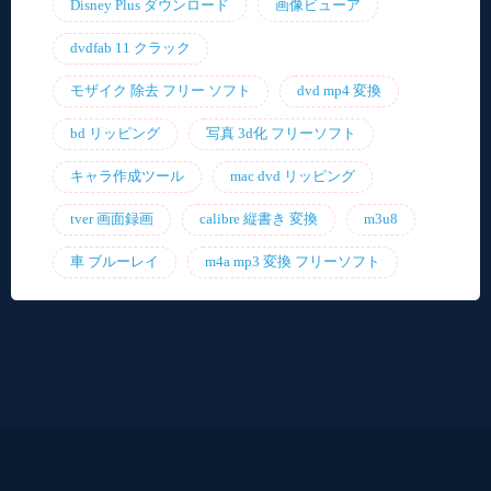
Disney Plus ダウンロード
画像ビューア
dvdfab 11 クラック
モザイク 除去 フリー ソフト
dvd mp4 変換
bd リッピング
写真 3d化 フリーソフト
キャラ作成ツール
mac dvd リッピング
tver 画面録画
calibre 縦書き 変換
m3u8
車 ブルーレイ
m4a mp3 変換 フリーソフト