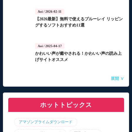
Aoi
/ 2026-02-11
【2026最新】無料で使えるブルーレイ リッピン
グするソフトおすすめ11選
Aoi
/ 2025-04-17
かわいい声が癒やされる！かわいい声の読み上
げサイトオススメ
Aoi
Aoi
Aoi
Aoi
Aoi
/ 2025-04-14
/ 2025-03-27
/ 2025-03-05
/ 2025-01-15
/ 2025-01-15
∨
展開
自動音声読み上げ無料ツールランキング！使い
【2026年最新】合成音声のフリーソフト・サイ
【2026年更新】AI音声読み上げソフト・サイ
【2026最新】TuneFabの使い方・評判・違法性
【2026最新】ひまわり動画のダウンロード方法
やすさと機能を比較
ト・アプリおすすめ7選！
ト・アプリ8選！【無料】
をご紹介！最優の代替品は？
ホットトピックス
アマゾンプライムダウンロード