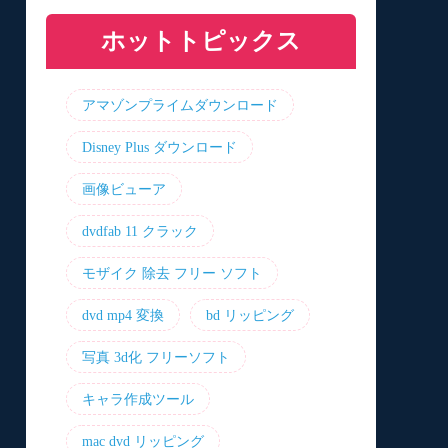
と機能を比較
プリおすすめ7選！
リ8選！【無料】
介！最優の代替品は？
ホットトピックス
アマゾンプライムダウンロード
Disney Plus ダウンロード
画像ビューア
dvdfab 11 クラック
モザイク 除去 フリー ソフト
dvd mp4 変換
bd リッピング
写真 3d化 フリーソフト
キャラ作成ツール
mac dvd リッピング