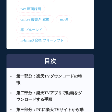
tver 画面録画
calibre 縦書き 変換
m3u8
車 ブルーレイ
m4a mp3 変換 フリーソフト
目次
•
第一部分：楽天TVダウンロードの特
徴
•
第二部分：楽天TVアプリで動画をダ
ウンロードする手順
•
第三部分：PCに楽天TVサイトから動