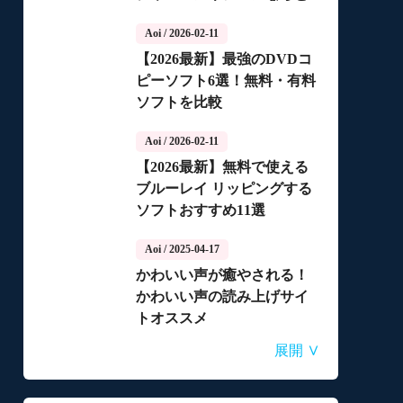
っちがいいの？
Aoi
/ 2026-02-11
【2026最新】最強のDVDコ
ピーソフト6選！無料・有料
ソフトを比較
Aoi
/ 2026-02-11
【2026最新】無料で使える
ブルーレイ リッピングする
ソフトおすすめ11選
Aoi
/ 2025-04-17
かわいい声が癒やされる！
かわいい声の読み上げサイ
トオススメ
Aoi
Aoi
Aoi
Aoi
Aoi
/ 2025-04-14
/ 2025-03-27
/ 2025-03-05
/ 2025-01-15
/ 2025-01-15
∨
展開
自動音声読み上げ無料ツー
【2026年最新】合成音声の
【2026年更新】AI音声読み
【2026最新】TuneFabの使
【2026最新】ひまわり動画
ルランキング！使いやすさ
フリーソフト・サイト・ア
上げソフト・サイト・アプ
い方・評判・違法性をご紹
のダウンロード方法