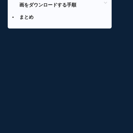
画をダウンロードする手順
•
まとめ
StreamFab 楽天TV ダウンローダーで
楽天TV動画のダウンロード方法
FonePaw PC画面録画で楽天TV動画の
録画方法