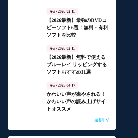
っちがいいの？
Aoi
/ 2026-02-11
【2026最新】最強のDVDコ
ピーソフト6選！無料・有料
ソフトを比較
Aoi
/ 2026-02-11
【2026最新】無料で使える
ブルーレイ リッピングする
ソフトおすすめ11選
Aoi
/ 2025-04-17
かわいい声が癒やされる！
かわいい声の読み上げサイ
トオススメ
Aoi
Aoi
Aoi
Aoi
Aoi
/ 2025-04-14
/ 2025-03-27
/ 2025-03-05
/ 2025-01-15
/ 2025-01-15
∨
展開
自動音声読み上げ無料ツー
【2026年最新】合成音声の
【2026年更新】AI音声読み
【2026最新】TuneFabの使
【2026最新】ひまわり動画
ルランキング！使いやすさ
フリーソフト・サイト・ア
上げソフト・サイト・アプ
い方・評判・違法性をご紹
のダウンロード方法