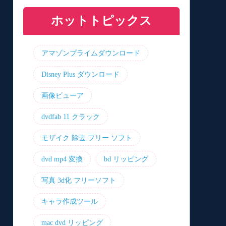
と機能を比較
プリおすすめ7選！
リ8選！【無料】
介！最優の代替品は？
ホットトピックス
アマゾンプライムダウンロード
Disney Plus ダウンロード
画像ビューア
dvdfab 11 クラック
モザイク 除去 フリー ソフト
dvd mp4 変換
bd リッピング
写真 3d化 フリーソフト
キャラ作成ツール
mac dvd リッピング