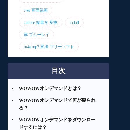
tver 画面録画
calibre 縦書き 変換
m3u8
車 ブルーレイ
m4a mp3 変換 フリーソフト
目次
•
WOWOWオンデマンドとは？
•
WOWOWオンデマンドで何が観られ
る？
•
WOWOWオンデマンドをダウンロー
ドするには？