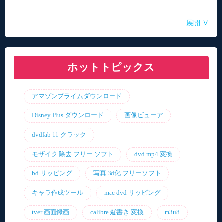
Aoi
Aoi
Aoi
Aoi
Aoi
/ 2025-04-14
/ 2025-03-27
/ 2025-03-05
/ 2025-01-15
/ 2025-01-15
∨
展開
自動音声読み上げ無料ツールランキング！使い
【2026年最新】合成音声のフリーソフト・サイ
【2026年更新】AI音声読み上げソフト・サイ
【2026最新】TuneFabの使い方・評判・違法性
【2026最新】ひまわり動画のダウンロード方法
やすさと機能を比較
ト・アプリおすすめ7選！
ト・アプリ8選！【無料】
をご紹介！最優の代替品は？
ホットトピックス
アマゾンプライムダウンロード
Disney Plus ダウンロード
画像ビューア
dvdfab 11 クラック
モザイク 除去 フリー ソフト
dvd mp4 変換
bd リッピング
写真 3d化 フリーソフト
キャラ作成ツール
mac dvd リッピング
tver 画面録画
calibre 縦書き 変換
m3u8