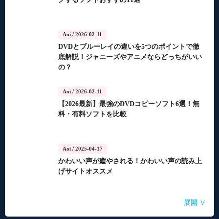
Aoi
/ 2026-02-11
DVDとブルーレイの違いを5つのポイントで徹
底解説！ジャニーズやアニメならどっちがいい
の？
Aoi
/ 2026-02-11
【2026最新】最強のDVDコピーソフト6選！無
料・有料ソフトを比較
Aoi
/ 2025-04-17
かわいい声が癒やされる！かわいい声の読み上
げサイトオススメ
Aoi
Aoi
Aoi
Aoi
Aoi
/ 2025-04-14
/ 2025-03-27
/ 2025-03-05
/ 2025-01-15
/ 2025-01-15
∨
展開
自動音声読み上げ無料ツールランキング！使い
【2026年最新】合成音声のフリーソフト・サイ
【2026年更新】AI音声読み上げソフト・サイ
【2026最新】TuneFabの使い方・評判・違法性
【2026最新】ひまわり動画のダウンロード方法
やすさと機能を比較
ト・アプリおすすめ7選！
ト・アプリ8選！【無料】
をご紹介！最優の代替品は？