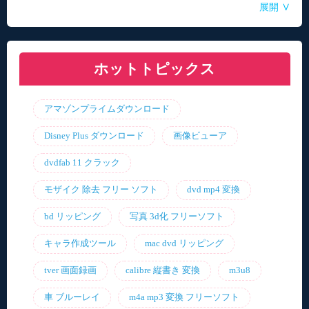
∨
展開
自動音声読み上げ無料ツールランキング！使い
【2026年最新】合成音声のフリーソフト・サイ
【2026年更新】AI音声読み上げソフト・サイ
【2026最新】TuneFabの使い方・評判・違法性
【2026最新】ひまわり動画のダウンロード方法
やすさと機能を比較
ト・アプリおすすめ7選！
ト・アプリ8選！【無料】
をご紹介！最優の代替品は？
ホットトピックス
アマゾンプライムダウンロード
Disney Plus ダウンロード
画像ビューア
dvdfab 11 クラック
モザイク 除去 フリー ソフト
dvd mp4 変換
bd リッピング
写真 3d化 フリーソフト
キャラ作成ツール
mac dvd リッピング
tver 画面録画
calibre 縦書き 変換
m3u8
車 ブルーレイ
m4a mp3 変換 フリーソフト