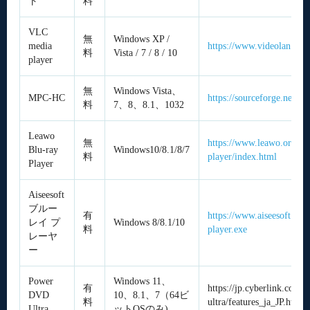
ト
料
VLC
無
Windows XP /
media
https://www.videolan.org/
料
Vista / 7 / 8 / 10
player
無
Windows Vista、
MPC-HC
https://sourceforge.net/pro
料
7、8、8.1、1032
Leawo
無
https://www.leawo.org/jp/
Blu-ray
Windows10/8.1/8/7
料
player/index.html
Player
Aiseesoft
ブルー
有
https://www.aiseesoft.jp/
レイ プ
Windows 8/8.1/10
料
player.exe
レーヤ
ー
Power
Windows 11、
有
https://jp.cyberlink.com/
DVD
10、8.1、7（64ビ
料
ultra/features_ja_JP.html
Ultra
ットOSのみ)