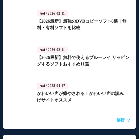
Aoi
/ 2026-02-11
【2026最新】最強のDVDコピーソフト6選！無
料・有料ソフトを比較
Aoi
/ 2026-02-11
【2026最新】無料で使えるブルーレイ リッピン
グするソフトおすすめ11選
Aoi
/ 2025-04-17
かわいい声が癒やされる！かわいい声の読み上
げサイトオススメ
Aoi
Aoi
Aoi
Aoi
Aoi
/ 2025-04-14
/ 2025-03-27
/ 2025-03-05
/ 2025-01-15
/ 2025-01-15
∨
展開
自動音声読み上げ無料ツールランキング！使い
【2026年最新】合成音声のフリーソフト・サイ
【2026年更新】AI音声読み上げソフト・サイ
【2026最新】TuneFabの使い方・評判・違法性
【2026最新】ひまわり動画のダウンロード方法
やすさと機能を比較
ト・アプリおすすめ7選！
ト・アプリ8選！【無料】
をご紹介！最優の代替品は？