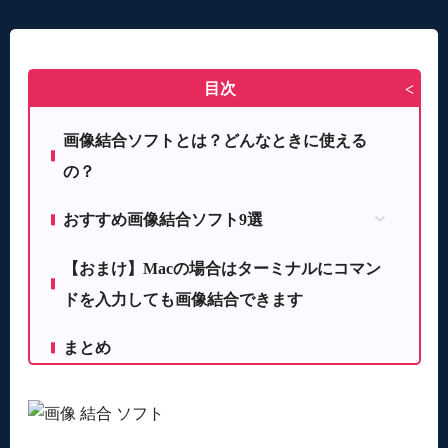
目次
>
画像結合ソフトとは？どんなときに使える
の？
おすすめ画像結合ソフト9選
Jointogether
【おまけ】Macの場合はターミナルにコマン
分割結合「あ」
ドを入力しても画像結合できます
CollageFactoryFree
Macプレビュー
まとめ
超画像魂コンバイン
画像結合アプリ
Collagerator