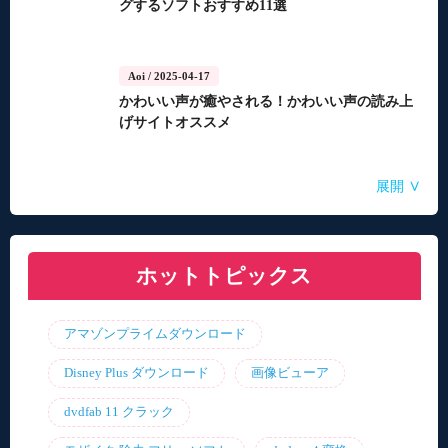
グするソフトおすすめ11選
Aoi
/ 2025-04-17
かわいい声が癒やされる！かわいい声の読み上
げサイトオススメ
Aoi
Aoi
Aoi
Aoi
Aoi
/ 2025-04-14
/ 2025-03-27
/ 2025-03-05
/ 2025-01-15
/ 2025-01-15
∨
展開
自動音声読み上げ無料ツールランキング！使い
【2026年最新】合成音声のフリーソフト・サイ
【2026年更新】AI音声読み上げソフト・サイ
【2026最新】TuneFabの使い方・評判・違法性
【2026最新】ひまわり動画のダウンロード方法
やすさと機能を比較
ト・アプリおすすめ7選！
ト・アプリ8選！【無料】
をご紹介！最優の代替品は？
ホットトピックス
アマゾンプライムダウンロード
Disney Plus ダウンロード
画像ビューア
dvdfab 11 クラック