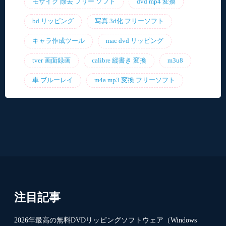
モザイク 除去 フリー ソフト
dvd mp4 変換
bd リッピング
写真 3d化 フリーソフト
キャラ作成ツール
mac dvd リッピング
tver 画面録画
calibre 縦書き 変換
m3u8
車 ブルーレイ
m4a mp3 変換 フリーソフト
注目記事
2026年最高の無料DVDリッピングソフトウェア（Windows