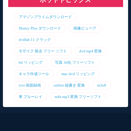
ホットトピックス
アマゾンプライムダウンロード
Disney Plus ダウンロード
画像ビューア
dvdfab 11 クラック
モザイク 除去 フリー ソフト
dvd mp4 変換
bd リッピング
写真 3d化 フリーソフト
キャラ作成ツール
mac dvd リッピング
tver 画面録画
calibre 縦書き 変換
m3u8
車 ブルーレイ
m4a mp3 変換 フリーソフト