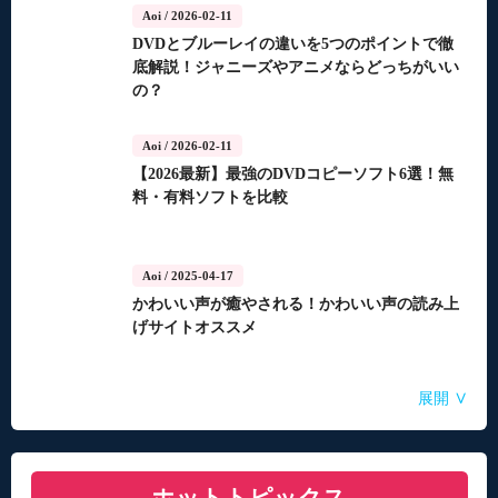
Aoi
/ 2026-02-11
DVDとブルーレイの違いを5つのポイントで徹
底解説！ジャニーズやアニメならどっちがいい
の？
Aoi
/ 2026-02-11
【2026最新】最強のDVDコピーソフト6選！無
料・有料ソフトを比較
Aoi
/ 2025-04-17
かわいい声が癒やされる！かわいい声の読み上
げサイトオススメ
Aoi
Aoi
Aoi
Aoi
Aoi
/ 2025-04-14
/ 2025-03-27
/ 2025-03-05
/ 2025-01-15
/ 2025-01-15
∨
展開
自動音声読み上げ無料ツールランキング！使い
【2026年最新】合成音声のフリーソフト・サイ
【2026年更新】AI音声読み上げソフト・サイ
【2026最新】TuneFabの使い方・評判・違法性
【2026最新】ひまわり動画のダウンロード方法
やすさと機能を比較
ト・アプリおすすめ7選！
ト・アプリ8選！【無料】
をご紹介！最優の代替品は？