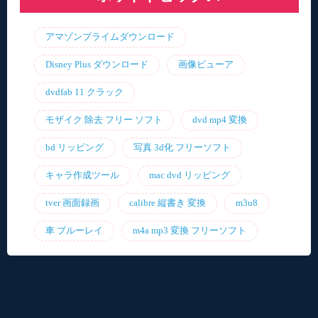
アマゾンプライムダウンロード
Disney Plus ダウンロード
画像ビューア
dvdfab 11 クラック
モザイク 除去 フリー ソフト
dvd mp4 変換
bd リッピング
写真 3d化 フリーソフト
キャラ作成ツール
mac dvd リッピング
tver 画面録画
calibre 縦書き 変換
m3u8
車 ブルーレイ
m4a mp3 変換 フリーソフト