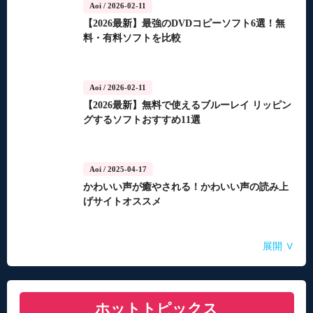
Aoi
/ 2026-02-11
【2026最新】最強のDVDコピーソフト6選！無
料・有料ソフトを比較
Aoi
/ 2026-02-11
【2026最新】無料で使えるブルーレイ リッピン
グするソフトおすすめ11選
Aoi
/ 2025-04-17
かわいい声が癒やされる！かわいい声の読み上
げサイトオススメ
Aoi
Aoi
Aoi
Aoi
Aoi
/ 2025-04-14
/ 2025-03-27
/ 2025-03-05
/ 2025-01-15
/ 2025-01-15
∨
展開
自動音声読み上げ無料ツールランキング！使い
【2026年最新】合成音声のフリーソフト・サイ
【2026年更新】AI音声読み上げソフト・サイ
【2026最新】TuneFabの使い方・評判・違法性
【2026最新】ひまわり動画のダウンロード方法
やすさと機能を比較
ト・アプリおすすめ7選！
ト・アプリ8選！【無料】
をご紹介！最優の代替品は？
ホットトピックス