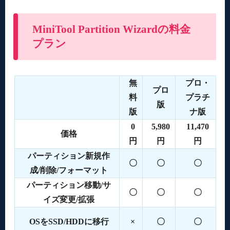
MiniTool Partition Wizardの料金
プラン
無
プロ・
プロ
料
プラチ
版
版
ナ版
0
5,980
11,470
価格
円
円
円
パーティション新規作
〇
〇
〇
成/削除/フォーマット
パーティション移動/サ
〇
〇
〇
イズ変更/拡張
OSをSSD/HDDに移行
×
〇
〇