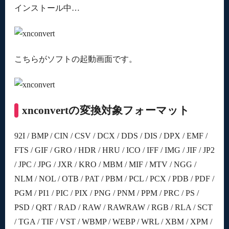
インストール中…
こちらがソフトの起動画面です。
xnconvertの変換対象フォーマット
92I / BMP / CIN / CSV / DCX / DDS / DIS / DPX / EMF /
FTS / GIF / GRO / HDR / HRU / ICO / IFF / IMG / JIF / JP2
/ JPC / JPG / JXR / KRO / MBM / MIF / MTV / NGG /
NLM / NOL / OTB / PAT / PBM / PCL / PCX / PDB / PDF /
PGM / PI1 / PIC / PIX / PNG / PNM / PPM / PRC / PS /
PSD / QRT / RAD / RAW / RAWRAW / RGB / RLA / SCT
/ TGA / TIF / VST / WBMP / WEBP / WRL / XBM / XPM /