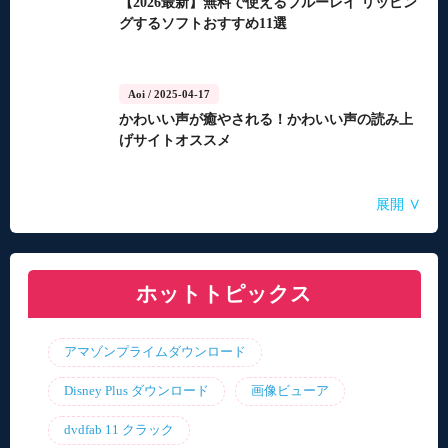
【2026最新】無料で使えるブルーレイ リッピン
グするソフトおすすめ11選
Aoi
/ 2025-04-17
かわいい声が癒やされる！かわいい声の読み上
げサイトオススメ
Aoi
Aoi
Aoi
Aoi
Aoi
/ 2025-04-14
/ 2025-03-27
/ 2025-03-05
/ 2025-01-15
/ 2025-01-15
∨
展開
自動音声読み上げ無料ツールランキング！使い
【2026年最新】合成音声のフリーソフト・サイ
【2026年更新】AI音声読み上げソフト・サイ
【2026最新】TuneFabの使い方・評判・違法性
【2026最新】ひまわり動画のダウンロード方法
やすさと機能を比較
ト・アプリおすすめ7選！
ト・アプリ8選！【無料】
をご紹介！最優の代替品は？
ホットトピックス
アマゾンプライムダウンロード
Disney Plus ダウンロード
画像ビューア
dvdfab 11 クラック