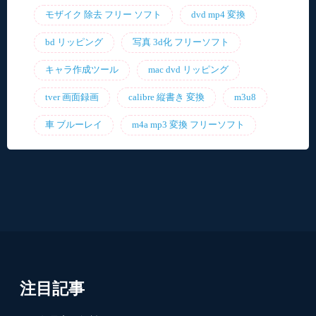
モザイク 除去 フリー ソフト
dvd mp4 変換
bd リッピング
写真 3d化 フリーソフト
キャラ作成ツール
mac dvd リッピング
tver 画面録画
calibre 縦書き 変換
m3u8
車 ブルーレイ
m4a mp3 変換 フリーソフト
注目記事