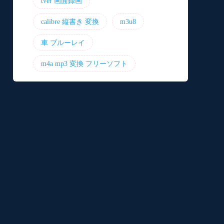
tver 画面録画
calibre 縦書き 変換
m3u8
車 ブルーレイ
m4a mp3 変換 フリーソフト