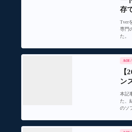
ード
存
Tv
専門
た。
AOI
【
ン
本記
た、
のソ