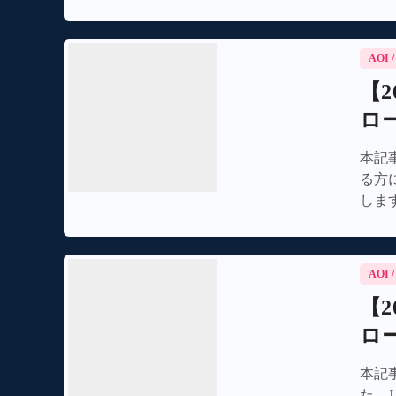
フト
AOI
【
ロ
本記
る方
しま
AOI
【2
ロ
本記
た。