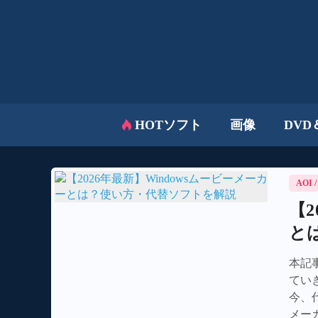
HOTソフト
画像
DVD
AOI
【2
と
本記
てい
今、
メー