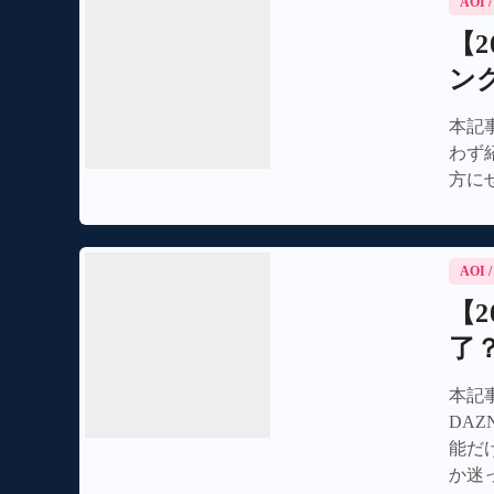
AOI
【
ン
本記事
わず
方に
AOI
【
了
本記
DA
能だ
か迷