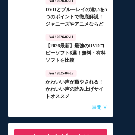
Aoi
/ 2026-02-11
DVDとブルーレイの違いを5
つのポイントで徹底解説！
ジャニーズやアニメならど
っちがいいの？
Aoi
/ 2026-02-11
【2026最新】最強のDVDコ
ピーソフト6選！無料・有料
ソフトを比較
Aoi
/ 2025-04-17
かわいい声が癒やされる！
かわいい声の読み上げサイ
トオススメ
Aoi
Aoi
Aoi
Aoi
Aoi
/ 2025-04-14
/ 2025-03-27
/ 2025-03-05
/ 2025-01-15
/ 2025-01-15
∨
展開
自動音声読み上げ無料ツー
【2026年最新】合成音声の
【2026年更新】AI音声読み
【2026最新】TuneFabの使
【2026最新】ひまわり動画
ルランキング！使いやすさ
フリーソフト・サイト・ア
上げソフト・サイト・アプ
い方・評判・違法性をご紹
のダウンロード方法
と機能を比較
プリおすすめ7選！
リ8選！【無料】
介！最優の代替品は？