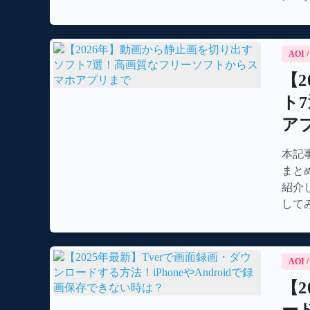
AOI
【
ト
ア
本記
まとめ
紹介
して
AOI
【