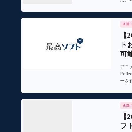
AOI
【
ト
可
アニメ
Ref
ーを
AOI
【2
フ