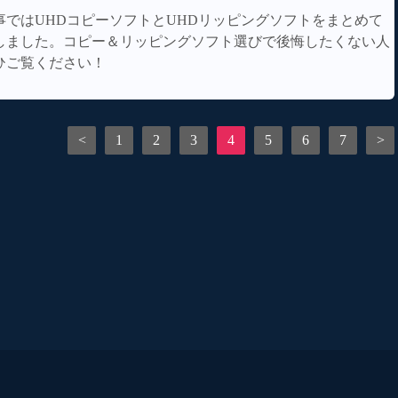
事ではUHDコピーソフトとUHDリッピングソフトをまとめて
しました。コピー＆リッピングソフト選びで後悔したくない人
ひご覧ください！
<
1
2
3
4
5
6
7
>