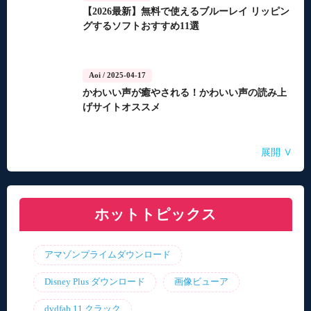
【2026最新】無料で使えるブルーレイ リッピン
グするソフトおすすめ11選
Aoi
/ 2025-04-17
かわいい声が癒やされる！かわいい声の読み上
げサイトオススメ
Aoi
Aoi
Aoi
Aoi
Aoi
/ 2025-04-14
/ 2025-03-27
/ 2025-03-05
/ 2025-01-15
/ 2025-01-15
∨
展開
自動音声読み上げ無料ツールランキング！使い
【2026年最新】合成音声のフリーソフト・サイ
【2026年更新】AI音声読み上げソフト・サイ
【2026最新】TuneFabの使い方・評判・違法性
【2026最新】ひまわり動画のダウンロード方法
やすさと機能を比較
ト・アプリおすすめ7選！
ト・アプリ8選！【無料】
をご紹介！最優の代替品は？
ホットトピックス
アマゾンプライムダウンロード
Disney Plus ダウンロード
画像ビューア
dvdfab 11 クラック