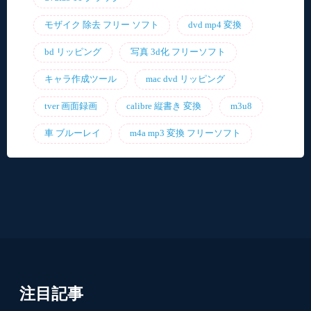
モザイク 除去 フリー ソフト
dvd mp4 変換
bd リッピング
写真 3d化 フリーソフト
キャラ作成ツール
mac dvd リッピング
tver 画面録画
calibre 縦書き 変換
m3u8
車 ブルーレイ
m4a mp3 変換 フリーソフト
注目記事